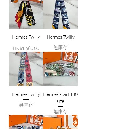
Hermes Twilly
Hermes Twilly
無庫存
價格
HK$1,680.00
Hermes Twilly
Hermes scarf 140
size
無庫存
無庫存