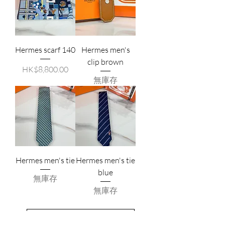
Hermes scarf 140
Hermes men's
clip brown
價格
HK$8,800.00
無庫存
Hermes men's tie
Hermes men's tie
blue
無庫存
無庫存
載入更多