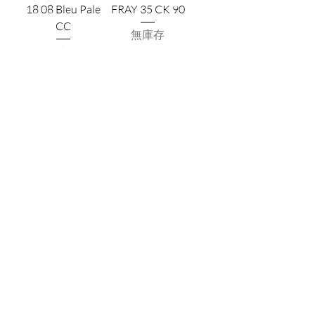
18 08 Bleu Pale
FRAY 35 CK 90
CC
無庫存
無庫存
載入更多
CONTACT
US
Phone:
+852 5514 7447
OPEN HOURS