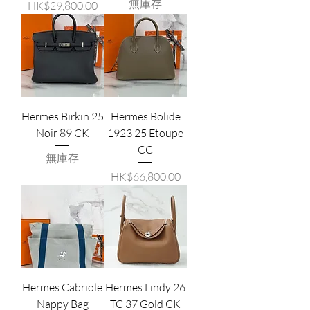
無庫存
價格
HK$29,800.00
Hermes Birkin 25
Hermes Bolide
Noir 89 CK
1923 25 Etoupe
CC
無庫存
價格
HK$66,800.00
Hermes Cabriole
Hermes Lindy 26
Nappy Bag
TC 37 Gold CK