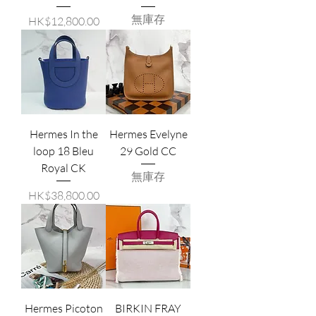
無庫存
價格
HK$12,800.00
Hermes In the
Hermes Evelyne
loop 18 Bleu
29 Gold CC
Royal CK
無庫存
價格
HK$38,800.00
Hermes Picoton
BIRKIN FRAY