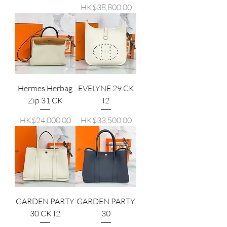
價格
HK$38,800.00
Hermes Herbag
EVELYNE 29 CK
Zip 31 CK
I2
價格
價格
HK$24,000.00
HK$33,500.00
GARDEN PARTY
GARDEN PARTY
30 CK I2
30