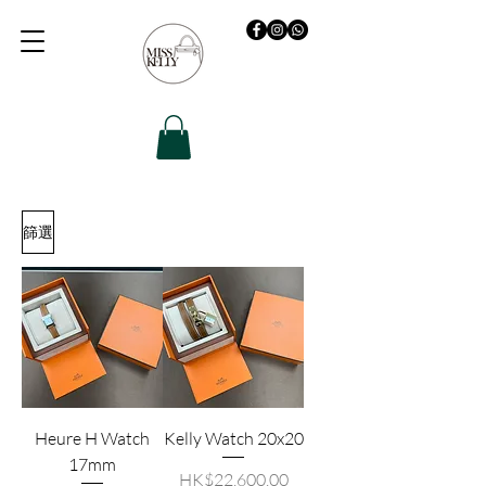
篩選
Heure H Watch
Kelly Watch 20x20
17mm
價格
HK$22,600.00