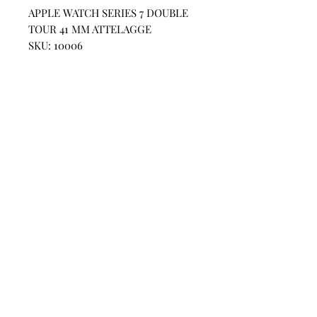
APPLE WATCH SERIES 7 DOUBLE
TOUR 41 MM ATTELAGGE
SKU: 10006
CONTACT
US
Phone:
+852 5514 7447
OPEN HOURS
Monday - Friday 14:00 - 20:00
Saturday 14:00 - 20:00
Sunday by Appointment
ADVICE US
Contact Us