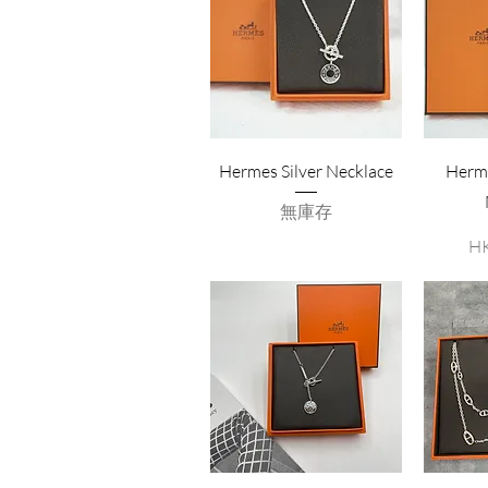
Hermes Silver Necklace
Herm
無庫存
價
HK