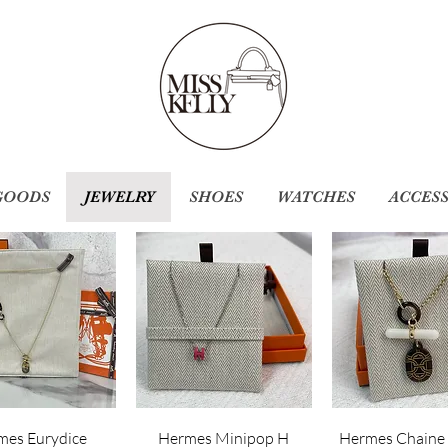
GOODS
JEWELRY
SHOES
WATCHES
ACCES
mes Eurydice
Hermes Minipop H
Hermes Chaine 