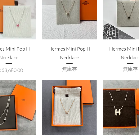
es Mini Pop H
Hermes Mini Pop H
Hermes Mini 
Necklace
Necklace
Necklac
無庫存
無庫存
格
$3,680.00