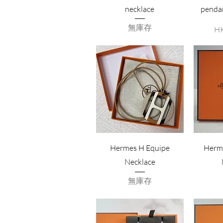
necklace
pendan
無庫存
價
HK
Hermes H Equipe
Herm
Necklace
無庫存