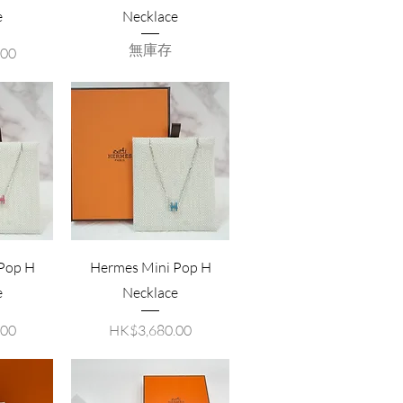
e
Necklace
無庫存
.00
Pop H
Hermes Mini Pop H
e
Necklace
價格
.00
HK$3,680.00