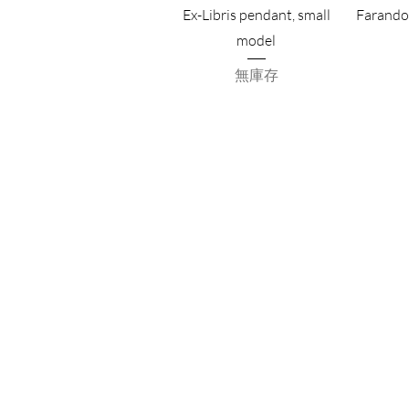
Ex-Libris pendant, small
Farando
model
無庫存