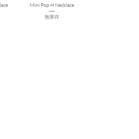
lace
Mini Pop H Necklace
無庫存