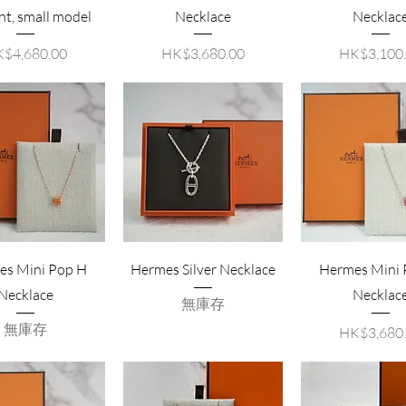
t, small model
Necklace
Necklac
格
價格
價格
$4,680.00
HK$3,680.00
HK$3,100
es Mini Pop H
Hermes Silver Necklace
Hermes Mini 
Necklace
Necklac
無庫存
無庫存
價格
HK$3,680