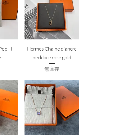
Pop H
Hermes Chaine d'ancre
e
necklace rose gold
無庫存