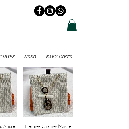
SORIES
USED
BABY GIFTS
d'Ancre
Hermes Chaine d'Ancre