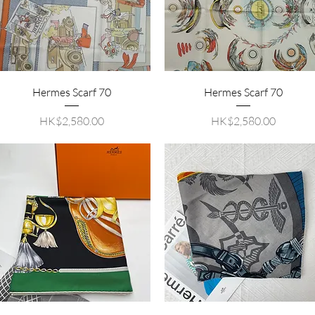
Hermes Scarf 70
Hermes Scarf 70
價格
價格
HK$2,580.00
HK$2,580.00