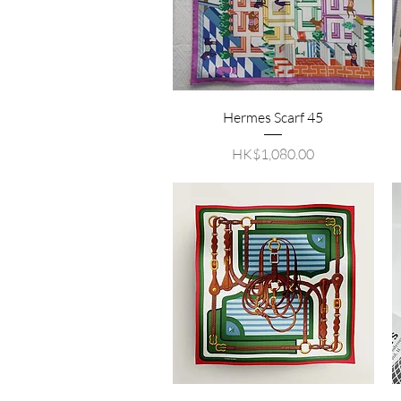
Hermes Scarf 45
價格
HK$1,080.00