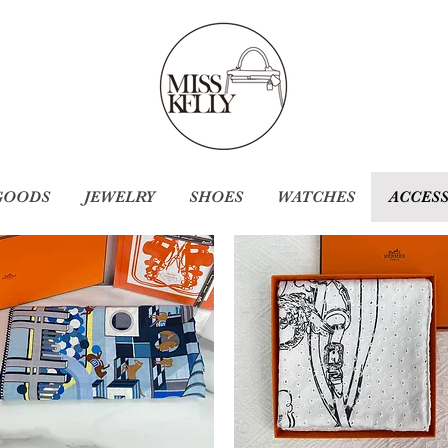
GOODS
JEWELRY
SHOES
WATCHES
ACCES