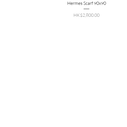
Hermes Scarf 90x90
價格
HK$2,800.00
TACT
US