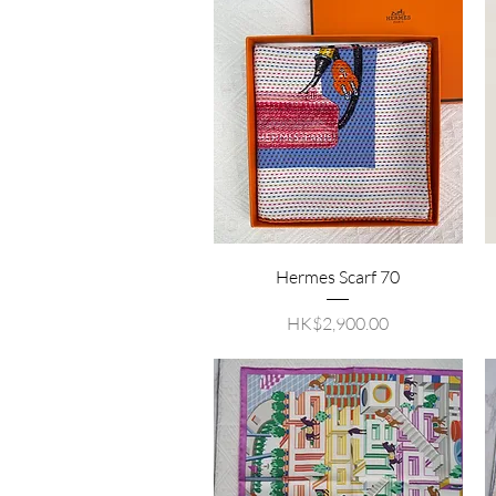
Hermes Scarf 70
價格
HK$2,900.00