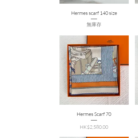
Hermes scarf 140 size
無庫存
Hermes Scarf 70
價格
HK$2,580.00