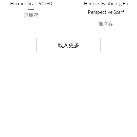
Hermes Scarf 90x90
Hermes Faubourg En
Perspective Scarf
無庫存
無庫存
載入更多
OPEN HOURS