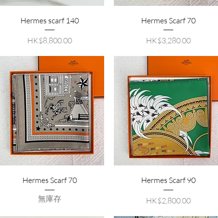
Hermes scarf 140
Hermes Scarf 70
價格
價格
HK$8,800.00
HK$3,280.00
Hermes Scarf 70
Hermes Scarf 90
無庫存
價格
HK$2,800.00