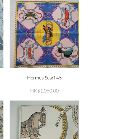
Hermes Scarf 45
價格
HK$1,080.00