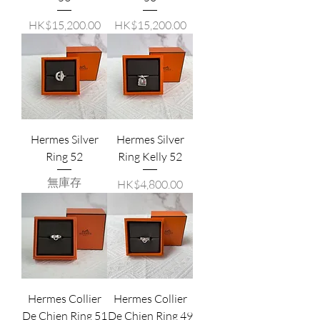
價格
價格
HK$15,200.00
HK$15,200.00
Hermes Silver
Hermes Silver
Ring 52
Ring Kelly 52
無庫存
價格
HK$4,800.00
Hermes Collier
Hermes Collier
De Chien Ring 51
De Chien Ring 49