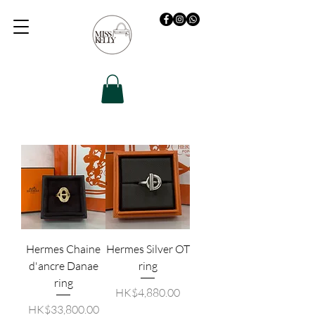
Hermes Chaine
Hermes Silver OT
d'ancre Danae
ring
ring
價格
HK$4,880.00
價格
HK$33,800.00