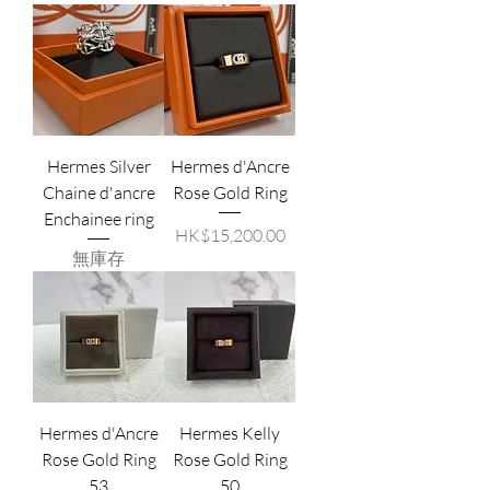
Hermes Silver
Hermes d'Ancre
Chaine d'ancre
Rose Gold Ring
Enchainee ring
價格
HK$15,200.00
無庫存
Hermes d'Ancre
Hermes Kelly
Rose Gold Ring
Rose Gold Ring
53
50