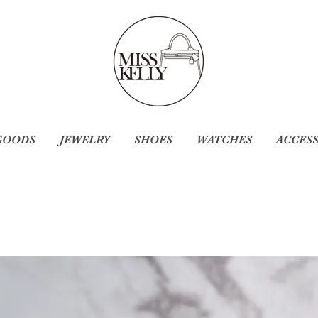
GOODS
JEWELRY
SHOES
WATCHES
ACCES