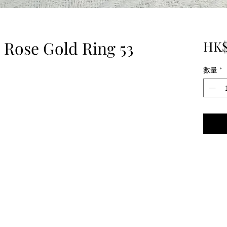
 Rose Gold Ring 53
HK$
數量
*