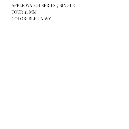
APPLE WATCH SERIES 7 SINGLE
TOUR 41 MM
COLOR: BLEU NAVY
SKU:10007
CONTACT
US
Phone:
+852 5514 7447
OPEN HOURS
Monday - Friday 14:00 - 20:00
Saturday 14:00 - 20:00
Sunday by Appointment
ADVICE US
Contact Us