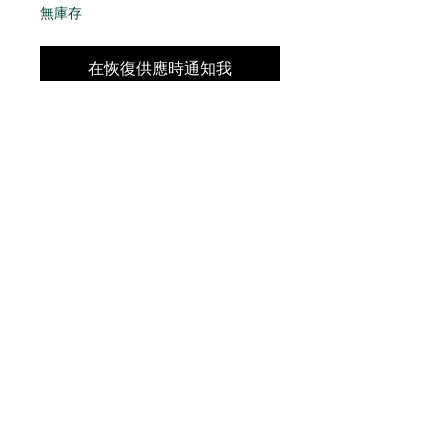
無庫存
在恢復供應時通知我
CONTACT
US
Phone:
+852 5514 7447
OPEN HOURS
Monday - Friday 14:00 - 20:00
Saturday 14:00 - 20:00
Sunday by Appointment
ADVICE US
Contact Us