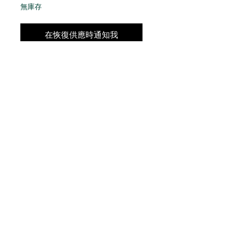
無庫存
在恢復供應時通知我
CONTACT
US
Phone:
+852 5514 7447
OPEN HOURS
Monday - Friday 14:00 - 20:00
Saturday 14:00 - 20:00
Sunday by Appointment
ADVICE US
Contact Us