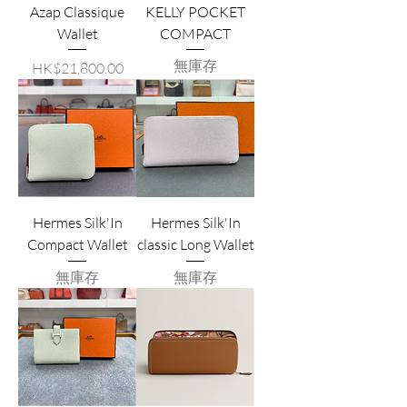
Azap Classique
KELLY POCKET
Wallet
COMPACT
無庫存
價格
HK$21,800.00
Hermes Silk'In
Hermes Silk'In
Compact Wallet
classic Long Wallet
無庫存
無庫存