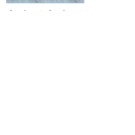
Bearn Compact
Bearn Compact
Wallet
Wallet
無庫存
無庫存
載入更多
CONTACT
US
Phone:
+852 5514 7447
OPEN HOURS
Monday - Friday 14:00 - 20:00
Saturday 14:00 - 20:00