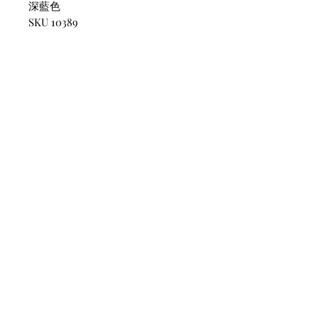
深藍色
SKU 10389
CONTACT
US
Phone:
+852 5514 7447
OPEN HOURS
Monday - Friday 14:00 - 20:00
Saturday 14:00 - 20:00
Sunday by Appointment
ADVICE US
Contact Us