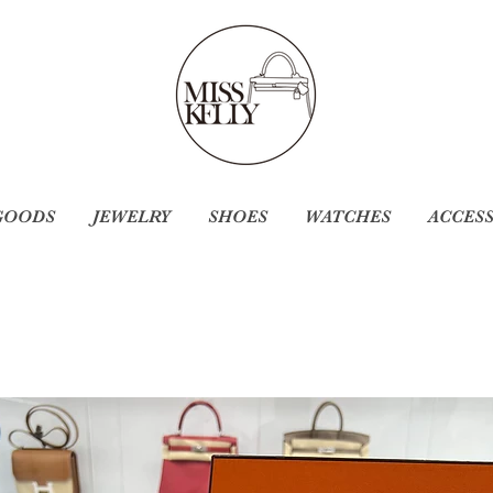
GOODS
JEWELRY
SHOES
WATCHES
ACCES