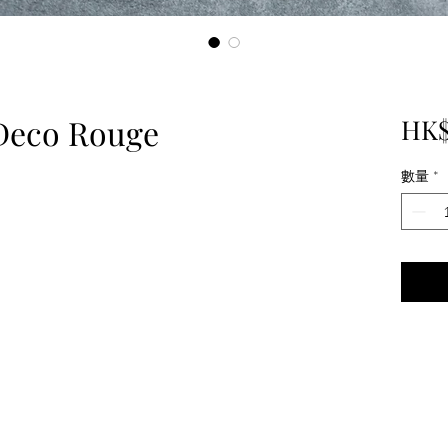
Deco Rouge
HK$
數量
*