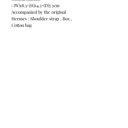
: (W)18.5×(H)14.5×(D)7.3cm
Accompanied by the original
Hermes : Shoulder strap , Box ,
Cotton bag
SKU:10060
CONTACT
US
Phone:
+852 5514 7447
OPEN HOURS
Monday - Friday 14:00 - 20:00
Saturday 14:00 - 20:00
Sunday by Appointment
ADVICE US