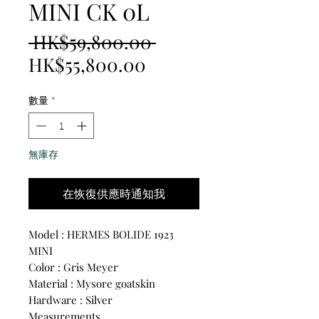
MINI CK 0L
一
 HK$59,800.00 
促
般
HK$55,800.00
銷
價
數量
*
價
格
格
無庫存
在恢復供應時通知我
Model : HERMES BOLIDE 1923
MINI
Color : Gris Meyer
Material : Mysore goatskin
Hardware : Silver
Measurements