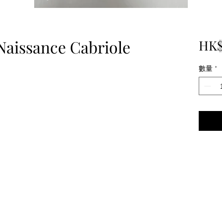
Naissance Cabriole
HK$
數量
*