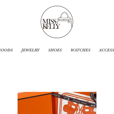
GOODS
JEWELRY
SHOES
WATCHES
ACCES