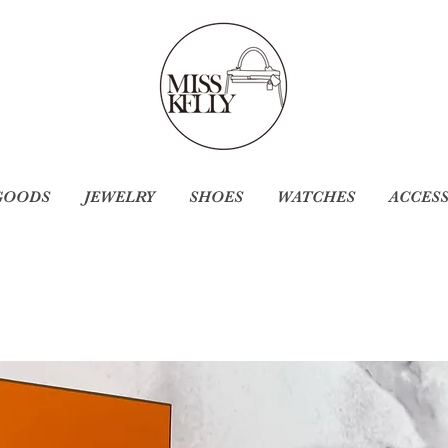
GOODS
JEWELRY
SHOES
WATCHES
ACCES