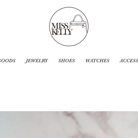
GOODS
JEWELRY
SHOES
WATCHES
ACCES