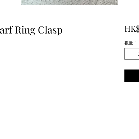
arf Ring Clasp
HK$
數量
*