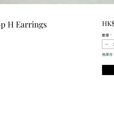
p H Earrings
HK$
數量
*
無庫存