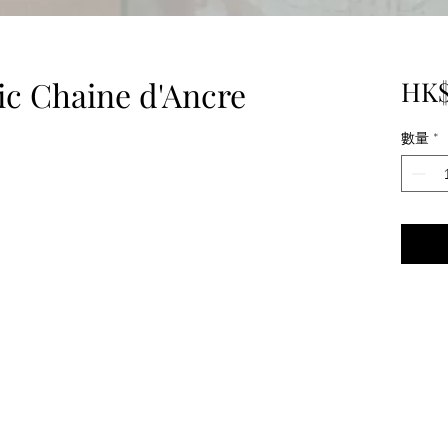
ic Chaine d'Ancre
HK$
數量
*