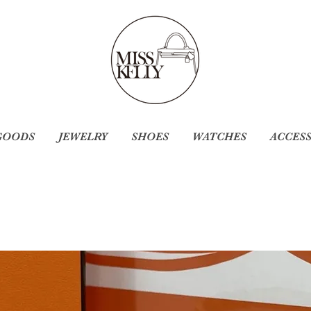
GOODS
JEWELRY
SHOES
WATCHES
ACCES