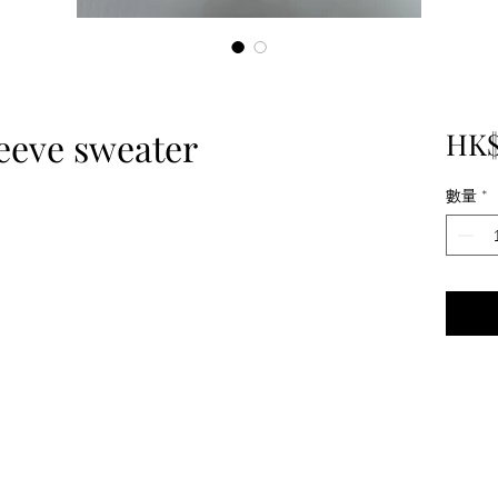
eeve sweater
HK$
數量
*