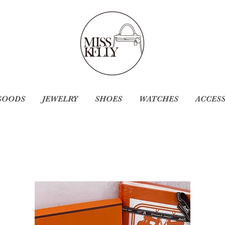
GOODS
JEWELRY
SHOES
WATCHES
ACCES