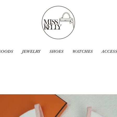
GOODS
JEWELRY
SHOES
WATCHES
ACCES