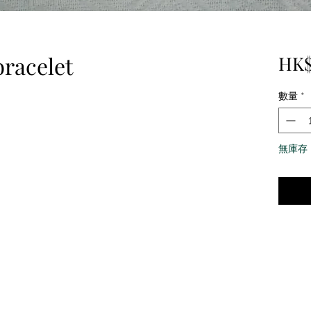
racelet
HK$
數量
*
無庫存