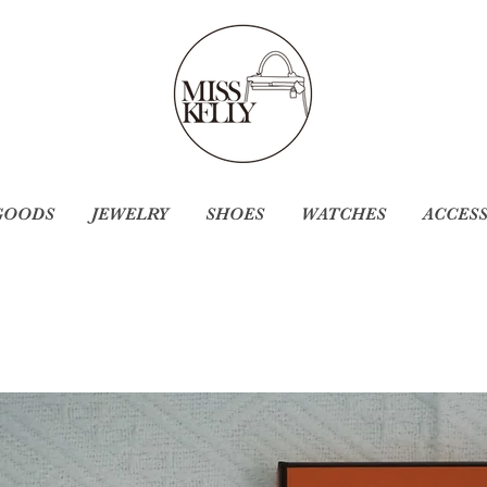
GOODS
JEWELRY
SHOES
WATCHES
ACCES