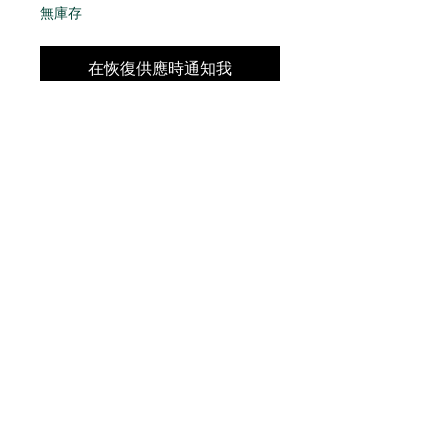
無庫存
在恢復供應時通知我
CONTACT
US
Phone:
+852 5514 7447
OPEN HOURS
Monday - Friday 14:00 - 20:00
Saturday 14:00 - 20:00
Sunday by Appointment
ADVICE US
Contact Us