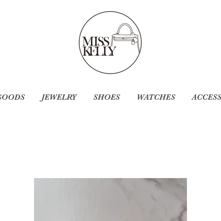
GOODS
JEWELRY
SHOES
WATCHES
ACCES