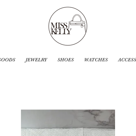
GOODS
JEWELRY
SHOES
WATCHES
ACCES