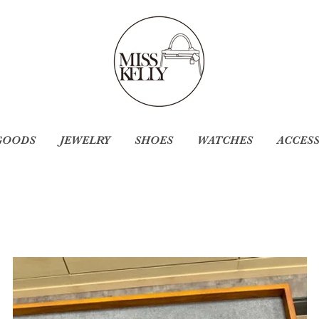
GOODS
JEWELRY
SHOES
WATCHES
ACCES