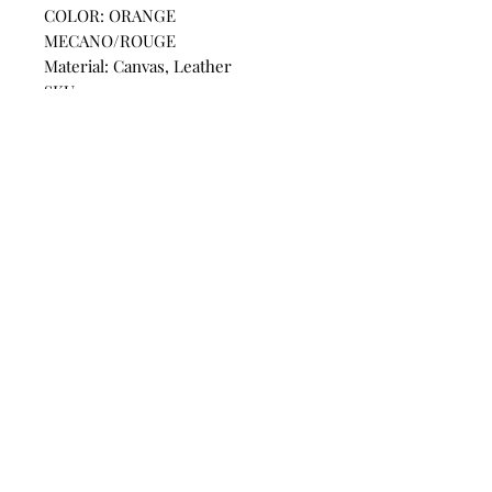
COLOR: ORANGE
MECANO/ROUGE
Material: Canvas, Leather
SKU 10233
CONTACT
US
Phone:
+852 5514 7447
OPEN HOURS
Monday - Friday 14:00 - 20:00
Saturday 14:00 - 20:00
Sunday by Appointment
ADVICE US
Contact Us