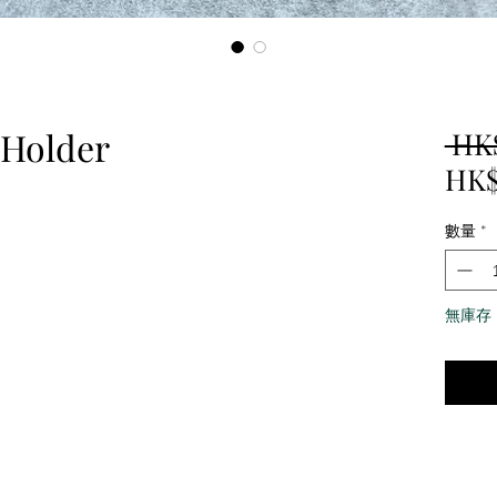
 Holder
 HK
HK$
數量
*
無庫存