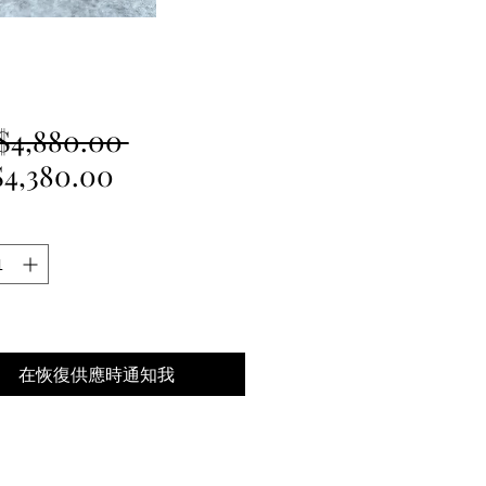
一
$4,880.00 
促
般
4,380.00
銷
價
價
格
格
在恢復供應時通知我