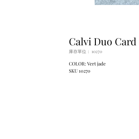
Calvi Duo Card
庫存單位： 10270
COLOR: Vert jade
SKU 10270