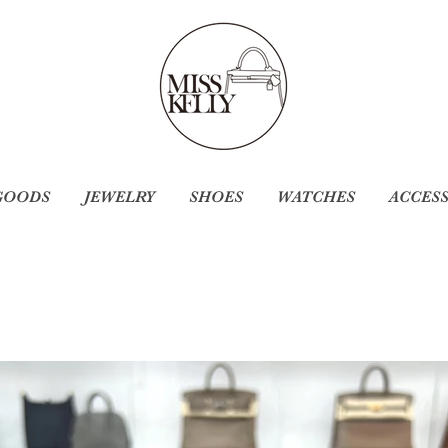
GOODS
JEWELRY
SHOES
WATCHES
ACCES