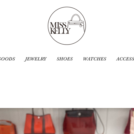
GOODS
JEWELRY
SHOES
WATCHES
ACCES