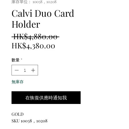
庫存單位： 10038，10208
Calvi Duo Card
Holder
一
 HK$4,880.00 
促
般
HK$4,380.00
銷
價
數量
*
價
格
格
無庫存
在恢復供應時通知我
GOLD
SKU 10038，10208