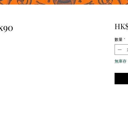
x90
HK$
數量
*
無庫存