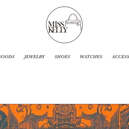
GOODS
JEWELRY
SHOES
WATCHES
ACCES