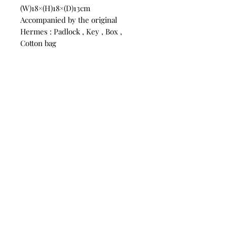
(W)18×(H)18×(D)13cm
Accompanied by the original
Hermes : Padlock , Key , Box ,
Cotton bag
SKU:10074,
CONTACT
US
Phone:
+852 5514 7447
OPEN HOURS
Monday - Friday 14:00 - 20:00
Saturday 14:00 - 20:00
Sunday by Appointment
ADVICE US
Contact Us