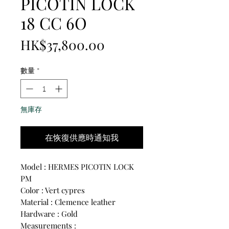
PICOTIN LOCK
18 CC 6O
價
HK$37,800.00
格
數量
*
無庫存
在恢復供應時通知我
Model : HERMES PICOTIN LOCK
PM
Color : Vert cypres
Material : Clemence leather
Hardware : Gold
Measurements :