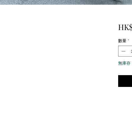
HK$
數量
*
無庫存