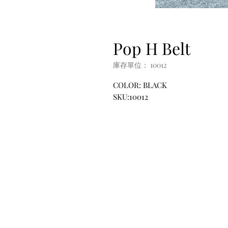
Pop H Belt
庫存單位： 10012
COLOR: BLACK
SKU:10012