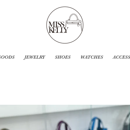
GOODS
JEWELRY
SHOES
WATCHES
ACCES