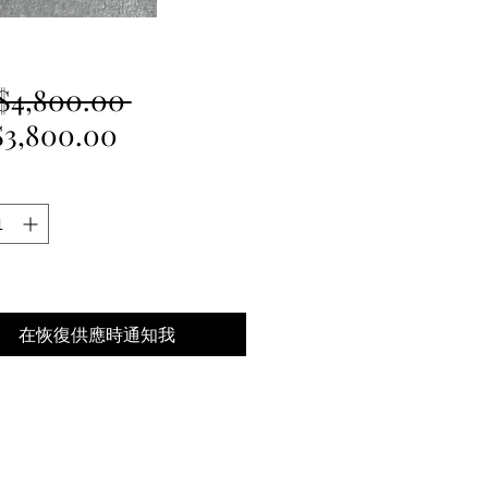
一
$4,800.00 
促
般
3,800.00
銷
價
價
格
格
在恢復供應時通知我