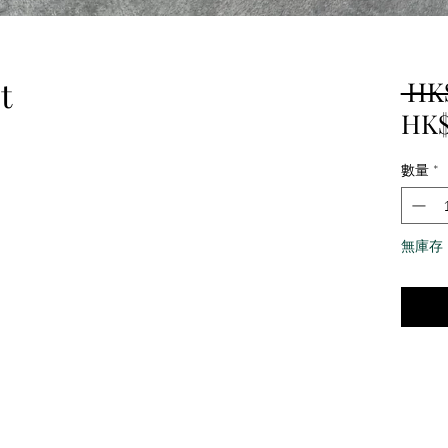
t
 HK
HK$
數量
*
無庫存