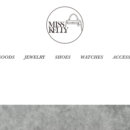
GOODS
JEWELRY
SHOES
WATCHES
ACCES